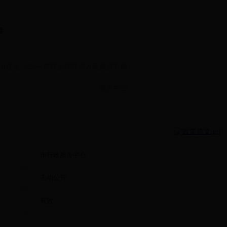
读
5bet现金_365bet在线足球开户人民政府行政
服务中心
市行政服务中心
主动公开
有效