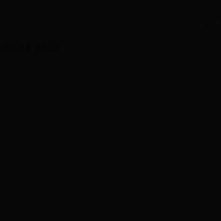
打印文章
关闭页面