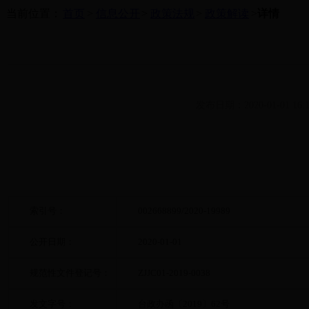
当前位置：
首页
>
信息公开
>
政策法规
>
政策解读
>
详情
发布日期：2020-01-01 16:1
索引号：
002668899/2020-19989
公开日期：
2020-01-01
规范性文件登记号：
ZJJC01-2019-0038
发文字号：
台政办函〔2019〕62号