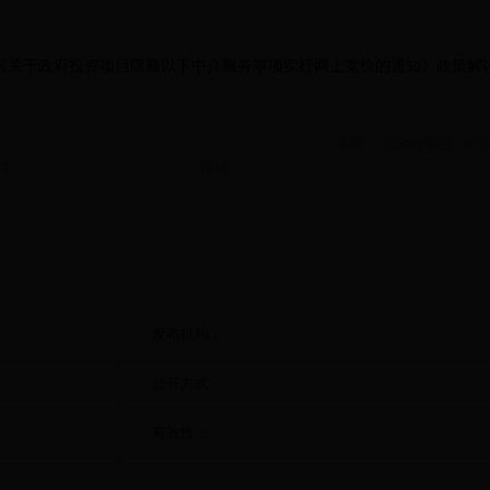
《关于政府投资项目限额以下中介服务事项实行网上竞价的通知》政策解
来源：365bet英国_36
3
阅读:
发布机构：
公开方式：
有效性：