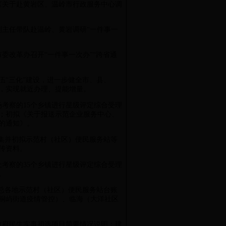
发《关于赴黄岩区、温岭市行政服务中心调
彬副主任带队赴温岭、黄岩调研“一件事一
同市委改革办召开“一件事一次办”“跨省通
伍“三化”建设，进一步健全市、县、
，实现就近办理、提能增量。
现场考察的15个乡镇进行星级评定综合受理
；初拟《关于报送示范企业服务中心、
的通知》。
日，收集并初拟示范村（社区）便民服务站等
传资料。
线上考察的35个乡镇进行星级评定综合受理
。
日，汇总各地示范村（社区）便民服务站台账
桐屿街道疫情管控）、临海（大洋社区
市政府民生实事初选项目简要情况说明：建