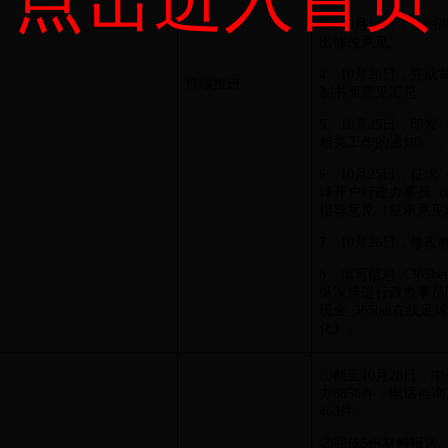
3、10月19日，李
出修改意见。
4、10月20日，完
持续推进
制书面意见汇总，
5、10月25日，印
相关工作的通知》 
6、10月25日，征求《36
球开户行政办事员（
指导意见（征求意见
7、10月26日，
8、撰写信息《365bet
纵深推进行政办事员队伍
现金_365bet在
化》。
①截至10月28日，中
办6856件，电话咨询
468件。
②完成5份材料报送