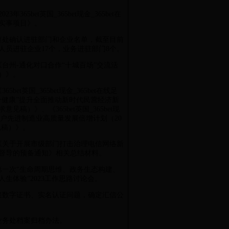
3年365bet英国_365bet现金_365bet在
实事项目》。
督查处确认进驻部门和企业名单，截至目前
人员进驻企业17个，业务进驻部门8个。
馈《台州-通化对口合作“十城百场”交流活
）》。
5bet英国_365bet现金_365bet在线足
个健康”提升全面推动新时代民营经济新
见稿）》、《365bet英国_365bet现
足球开户先进制造业高质量发展倍增计划（20
意见稿）》。
写《关于开展市级部门打击治理电信网络新
督导的预备通知》相关总结材料。
开第一次“生命周期思维、政务生态构建、
生体验”2023工作思路讨论会。
接数字证书、实名认证问题，确定汇信公
拟业务处档案归档办法。