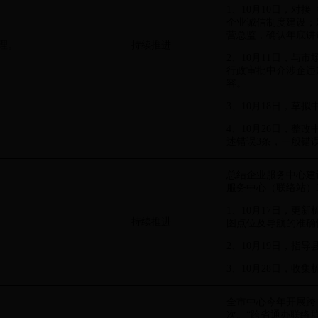
1、10月10日，对
企业诚信制度建设；
营总监，确认年底讲
理。
持续推进
2、10月11日，与
行政审批中介涉企违
容。
3、10月18日，草
4、10月26日，整
述错误3条，一般错误
总结企业服务中心建
服务中心（联络站）3
1、10月17日，更
持续推进
图点位及导航的准确
2、10月19日，指
3、10月28日，收
全市中心今年开展跨省
次。“跨省通办联络群