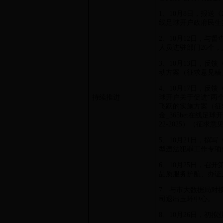
1、10月8日，报送《202
线足球开户政府民生
2、10月12日，与
人员进驻部门26个，
3、10月13日，反
动方案（征求意见稿
4、10月17日，反馈《36
持续推进
球开户关于促进“两
飞跃的实施方案（征求意
金_365bet在线
22-2025）（征求
5、10月21日，撰
型违法犯罪工作专项
6、10月25日，召
品质服务护航、办证人
7、与市大数据局对
司退出玉环中心。
8、10月26日，初