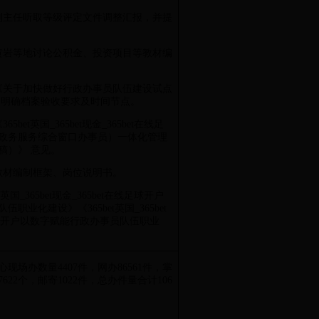
彬副主任听取等级评定文件调整汇报，并提
成黄岩等地讨论公积金、投资项目等教材编
发《关于加快做好行政办事员队伍建设试点
，明确档案验收要求及时间节点。
5bet英国_365bet现金_365bet在线足
政务服务综合窗口办事员）一体化管理
稿）》 意见。
修改教材编制框架、岗位说明书。
英国_365bet现金_365bet在线足球开户
职业化建设》《365bet英国_365bet
线足球开户以数字赋能行政办事员队伍职业
心现场办数量4407件，网办86561件，掌
7622个，邮寄1022件，总办件量合计106
。