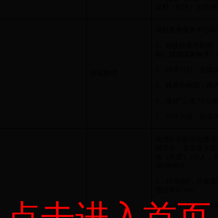
设村（社区）示范便
做好政务服务中心标
1、对接联系中标院
程）指南国家标准》
2、10月11日，完
持续推进
3、联系中标院，跟
4、做好“三化”论坛
5、10月26日，完
推进队伍职业化建设
限节点。全市县乡统
镇（街道）249人，
训100余次。
1、10月8日，开展
通过率92.6%。
点击进入首页
2、10月12日，完
社。