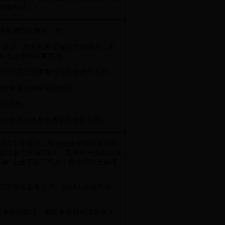
民服务站。》
准化规范化相关工作。
，跟进《政务服务综合受理员培训（课
标准立项和起草情况。
成2022年第三季度智慧化考核评分工作。
进跨省通办国标制定情况。
相关工作。
成学会会员名单及会费意见收集工作。
试点工作落地，明确验收档案标准和时
管综合受理员796人，其中统一调配到乡
开展“上挂下派”120人；各地平均开展培
窗口受理员业务测试，共54人参加考试，
成竞赛材料报送，纸质申报材料送至市人