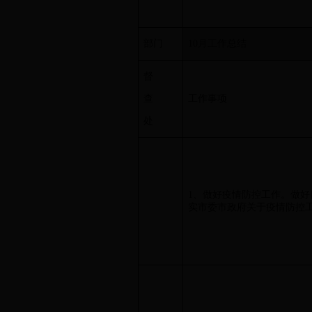
部门
10月工作总结
督
查
工作事项
处
1、做好疫情防控工作。做好
实市委市政府关于疫情防控