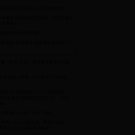
市公安局协调汇总通办人口等相关数据。
成跨省通办信息宣传材料初稿《运用三项工
优质服务》。
成数据收集并制作四色图。
政务服务“跨省通办”服务能力提升有关工
件事一次办”工作，发挥政务服务平台集
发《关于做好一件事一次办有关工作的通
主管等学习《国务院办公厅关于加快推
打造政务服务升级版的指导意见》，讨论
划。
理汇总各地“一件事一次办”表格。
写一件事一次办问题信息《基层反映我
改革存在三方面问题亟待解决》。