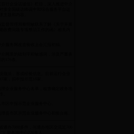
接《百行企业话诚信》栏目，深入推进中介
对接全国碳达峰碳中和综合服务平台运
课主题和内容。
市场监督管理局黎明敏联系了解《关于开展
规收费问题专项整治工作的函》相关内
拟中介服务网改造验收上会汇报初稿。
改中介网里的错别字和敏感词，涉及严重表
的176条。
设做法，形成经验信息。目前运行企业
7家，拟申报示范18家。
新梳理企业服务中心名单，核查确定政务地
性。
导县市区申报示范企业服务中心。
集梳理县市区示范企业服务中心初验台账。
通办7000多件，与通办地区交流近700
”汇聚各地中心220多人。