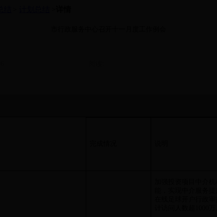
总结
>
计划总结
>
详情
市行政服务中心召开十一月度工作例会
6
阅读:
完成情况
说明
加强投资项目中介机
能，实现中介服务提质提效。
在线足球开户行政审
计访问人数超1000万