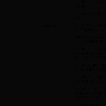
5、10月25日，拟
研的函》。
6、10月26日，李
次办” 。
7、10月28日，会
设。
持续推进
办”工作座谈会。
②推进综合受理员队
乡、村四级服务团队
1、10月14日，对
员的出卷及统计工作
村（社区）相关材料
2、10月21-28
市域治理相关内容宣
3、10月21日，对
员的出卷及统计工作
4、10月28-31
及验收表，除路桥（
仍在建设中）外。
5、报送《2023年