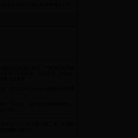
成市域社会治理现代化经验材料报送工作。
不稳定多点频发的情况，严格按照最新防
人员进行两码必查，口罩必带，体温必
疫情防控要求。
疫情，落实工作人员1天1次核酸检测检查
出约1.7万人次，其中途径高风险地区人
均为阴性。
第一次星级评定台账资料初审工作。对照标
善缺漏的台账部分。