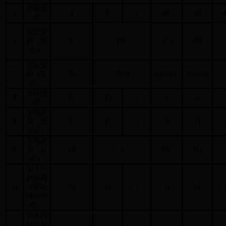
市科技
5
4
0
0
40
40
局
市公安
195
6
局（综
97
273
468
合）
市公安
91
7
局（车
19519
246016
265535
管）
市民政
8
27
10
0
6
16
局
市司法
9
局（除
37
15
0
0
15
公证）
市司法
10
局（公
14
9
902
911
证）
市人力
社保局
11
（除社
28
12
1
11
24
保分中
心）
市人力
社保局