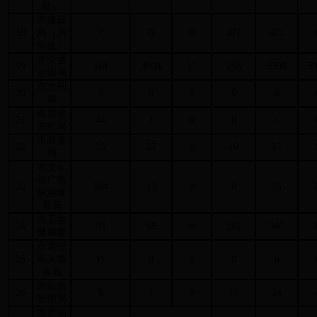
处）
市建设
18
局（房
7
0
0
471
471
管处）
市交通
19
118
4934
17
258
5209
5
运输局
市水利
20
2
0
0
0
0
局
市农业
21
44
1
0
0
1
农村局
市商务
22
15
27
0
10
37
局
市文化
和广电
23
104
15
0
0
15
旅游体
育局
市卫生
24
93
65
0
282
347
健康委
市退役
25
军人事
11
0
0
0
0
务局
市应急
26
9
7
0
17
24
管理局
市市场