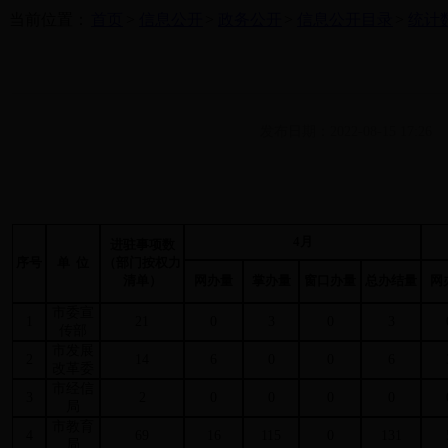
当前位置：
首页
>
信息公开
>
政务公开
>
信息公开目录
>
统计
发布日期：2022-08-15 17:26
4月
进驻事项数
序号
单 位
（部门按权力
清单）
网办量
掌办量
窗口办量
总办结量
网
市委宣
1
21
0
3
0
3
传部
市发展
2
14
6
0
0
6
改革委
市经信
3
2
0
0
0
0
局
市教育
4
69
16
115
0
131
局