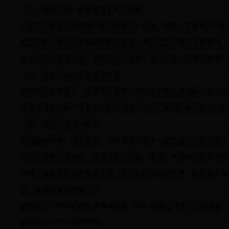
（二）明确人员一体化管理及岗位设置
县级中心负责县乡两级行政办事员统一招录、调配，有条件的可延
规范行政办事员业务领域及岗位设置，岗位包含不限于从事咨询、
建立主管运营责任制，明确主管（组长）岗位职责，统筹安排窗口
（三）建立人员职业化培训体系
按照职业发展规划、受理专业需求，常态化开展人员培训，包含不
根据本地区实际工作需要及岗位情况，有计划推进行政办事员跨区
（四）规范人员考评标准
按照技能水平、理论知识、工作年限等要求，建立健全行政办事员
常态化开展人员考核，原则上实行月度（季度）考评和年度考评相
加强人员数字化系统建设应用，充分利用大数据技术、政务服务驾
三、解读机关和联系方式
解读机关：365bet英国_365bet现金_365bet在线足球开户行政服务
联系电话：0576-88685382。