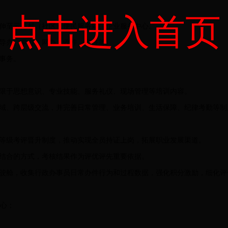
点击进入首页
伸至示范村（社区）便民服务站、企业服务中心。
导办、掌办、网办、收件、出件等。
事务。
限于思想意识、专业技能、服务礼仪、现场管理等培训内容。
域、跨层级交流，并完善日常管理、业务培训、生活保障、纪律考勤等制
等级考评晋升制度，推动实现全员持证上岗，拓展职业发展渠道。
结合的方式，考核结果作为评优评先重要依据。
驶舱，收集行政办事员日常办件行为和过程数据，强化积分激励，细化评
中心；