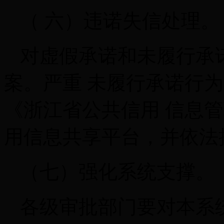
（ 六）违诺失信处理。
对虚假承诺和未履行承
案。严重 未履行承诺行
《浙江省公共信用 信息
用信息共享平台，并依法
（七）强化系统支撑。
各级审批部门要对本系