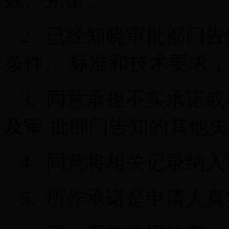
2. 已经知晓审批部门
条件、 标准和技术要求；
3. 同意承担不实承诺
及审 批部门告知的其他
4. 同意将相关记录纳
5. 所作承诺是申请人