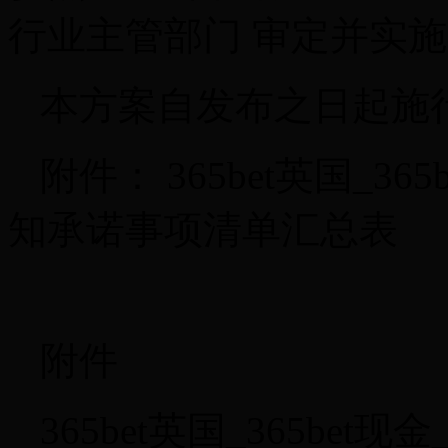
行业主管部门 审定并实
本方案自发布之日起施
附件： 365bet英国_36
知承诺事项清单汇总表
附件
365bet英国_365bet