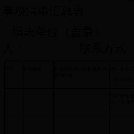
事项清单汇总表
填表单位（盖章
人： 联系方式
序号
事项名称
告知承诺替代材料名称 或
告知承诺文
履约内容
（标注对应
不同事项提
本， 文本
件。