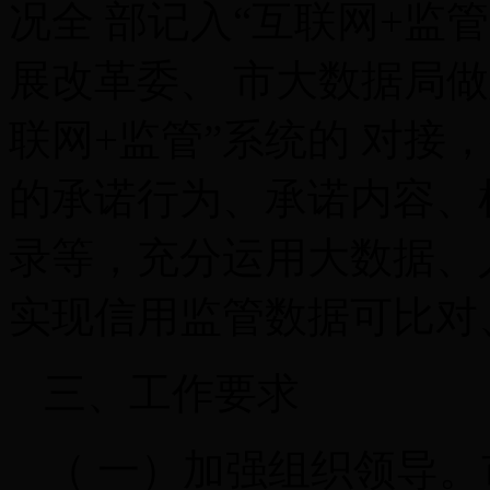
况全 部记入“互联网+监
展改革委、 市大数据局做
联网+监管”系统的 对接
的承诺行为、承诺内容、
录等，充分运用大数据、
实现信用监管数据可比对
三、工作要求
（ 一）加强组织领导。