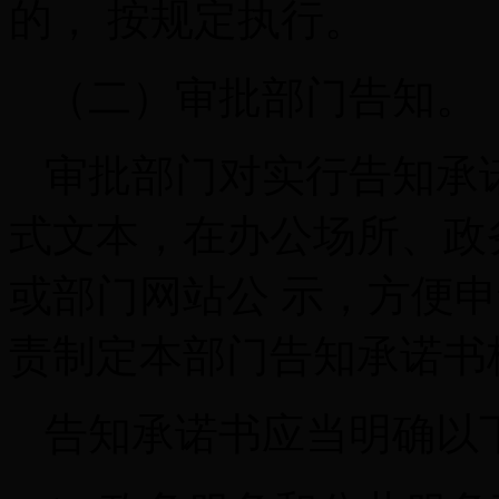
的， 按规定执行。
（二）审批部门告知。
审批部门对实行告知承
式文
本，在办公场所、政
或部门网站公 示，方便
责制定本部门告知承诺
书
告知承诺书应当明确以