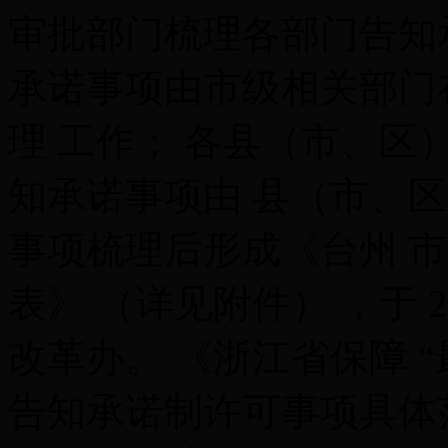
审批部门梳理各部门告知
承诺事项由市级相关部门
理 工作； 各县（市、区
知承诺事项由 县（市、
事项梳理后形成《台州 
表》 （详见附件） ，于 20
改革办。 《浙江省保障 
告知承诺制许可事项具体